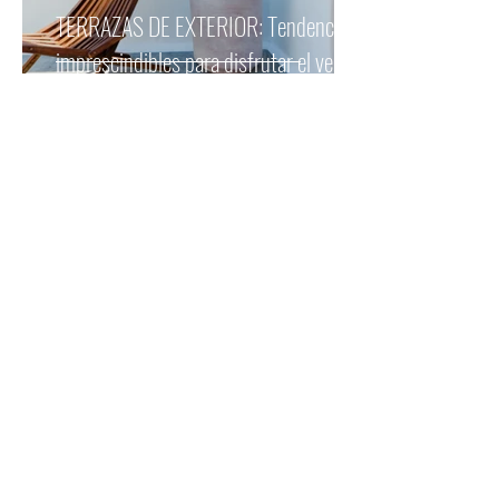
TERRAZAS DE EXTERIOR: Tendencias
imprescindibles para disfrutar el verano
2025
ERRORES COMUNES AL DISEÑAR TU
CASA (y cómo evitarlos para lograr el
hogar de tus sueños).