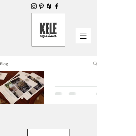
Blog
DIY que si!!
Por fin puedo colgar fotos
de la primera edición de
#DIYquesi. Fue un fin de
semana con un balance
muy positivo, en donde