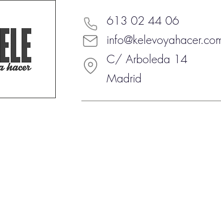
613 02 44 06
info@kelevoyahacer.co
C/ Arboleda 14
Madrid