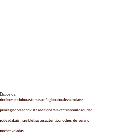
Etiquetas:
rincón
espacio
horas
terraza
refugio
naturaleza
enclave
privilegiado
Madrid
vistas
edificios
relevantes
bonitos
ciudad
rodeada
Luis
increible
trastos
auténtico
noches de verano
noches
veladas