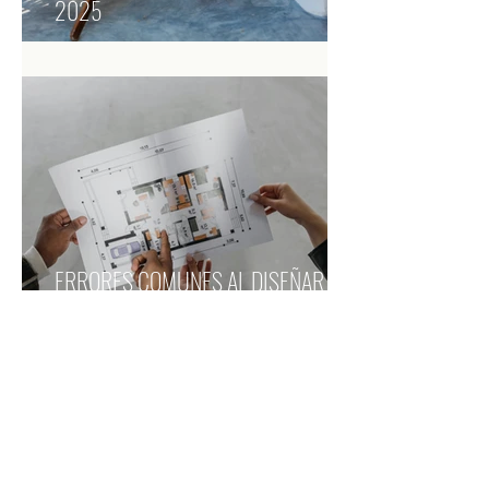
2025
ERRORES COMUNES AL DISEÑAR TU
CASA (y cómo evitarlos para lograr el
hogar de tus sueños).