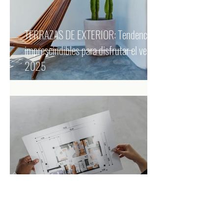
TERRAZAS DE EXTERIOR: Tendencias
imprescindibles para disfrutar el verano
2025
ERRORES COMUNES AL DISEÑAR TU
CASA (y cómo evitarlos para lograr el
hogar de tus sueños).